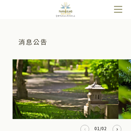
消息公告
01
/
02
‹
›