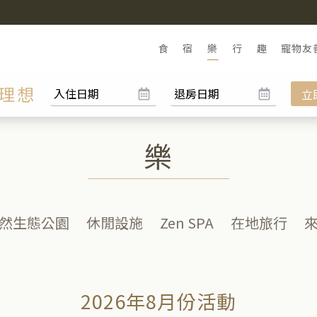
食
宿
樂
行
趣
寵物友
理想
立
樂
然生態公園
休閒設施
Zen SPA
在地旅行
2026年8月份活動