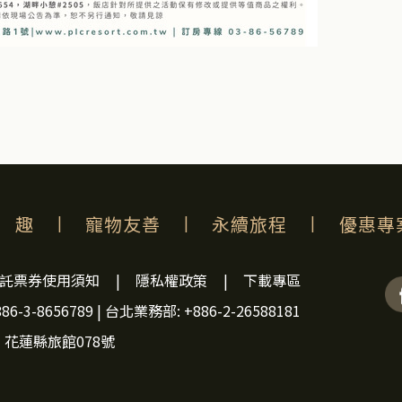
趣
|
寵物友善
|
永續旅程
|
優惠專
託票券使用須知
|
隱私權政策
|
下載專區
6-3-8656789
|
台北業務部: +886-2-26588181
花蓮縣旅館​078號