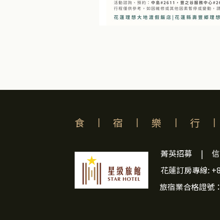
食
|
宿
|
樂
|
行
|
菁英招募
|
信
花蓮訂房專線: +88
旅宿業合格證號：