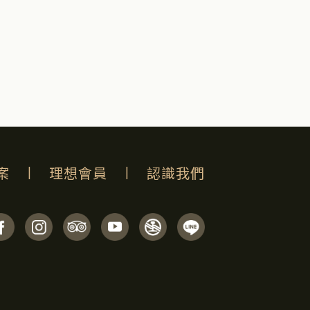
案
|
理想會員
|
認識我們