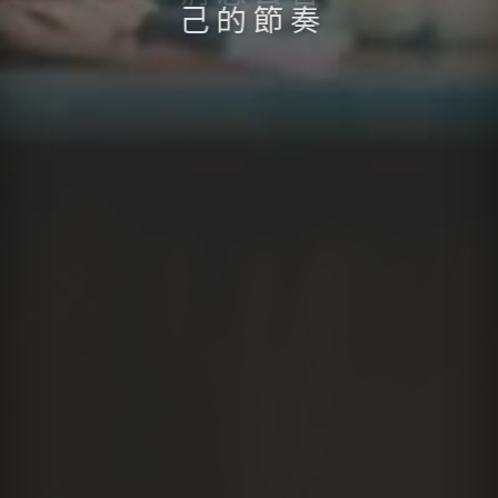
己
的
節
奏