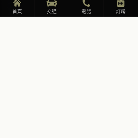
首頁
交通
電話
訂房
| 心流
身心療癒與自我深度的對話
以身體為入口的療癒旅程，透過自然環境與五感體
驗，逐步回到身心的平衡與放鬆，重新找回內在節
奏。