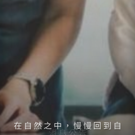
在
自
然
之
中
，
慢
慢
回
到
自
消
息
公
告