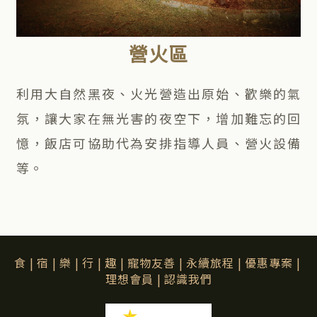
營火區
利用大自然黑夜、火光營造出原始、歡樂的氣
氛，讓大家在無光害的夜空下，增加難忘的回
憶，飯店可協助代為安排指導人員、營火設備
等。
食
|
宿
|
樂
|
行
|
趣
|
寵物友善
|
永續旅程
|
優惠專案
|
理想會員
|
認識我們